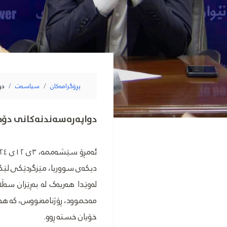
پڕۆگرامەکان
/
سیاسەت
/
دو
دواپەرەسەندنەکانی دۆخی
دیکەی سووریا، مێزگردێکی لێکۆ
لەوێدا هەریەک لە بەڕێزان سە
مەحموود، ڕۆژنامەنووس، کە هەم
خۆیان خستە ڕوو.