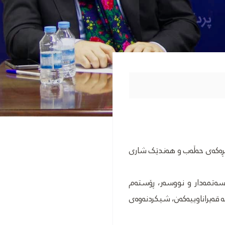
ووداوە لەپڕەکەی حەڵەب و هەندێک شاری
اسەتمەدار و نووسەر، ڕۆستەم
 قەیراناوییەکەن، شیکردنەوەی