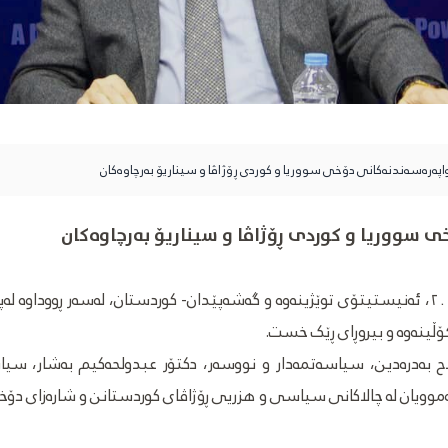
اپەرەسەندنەکانی دۆخی سووریا و کوردی ڕۆژاڤا و سیناریۆ بەرچاوەکان
 سووریا و کوردی ڕۆژاڤا و سیناریۆ بەرچاوەکان
ئەمڕۆ سێشەممە، ٣ی ١٢ی ٢٠٢٤، ئەنیستیتۆی توێژینەوە و گەشەپێدان- کوردستان، لەسەر ڕ
ڵینەوە و بیروڕای ڕێک خست.
ڵاح بەدرەدین، سیاسەتمەدار و نووسەر، دکتۆر عبدولحەکیم بەشار، سی
وویان لە چالاکانی سیاسی و هزریی ڕۆژاڤای کوردستانن و شارەزای دۆخە