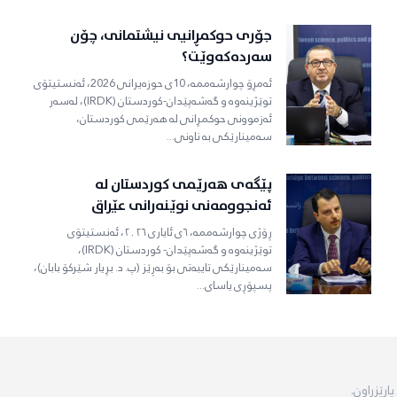
جۆری حوکمڕانیی نیشتمانی، چۆن
سەردەکەوێت؟
ئەمڕۆ چوارشەممە، 10ی حوزەیرانی 2026، ئەنستیتۆی
توێژینەوە و گەشەپێدان-کوردستان (IRDK)، لەسەر
ئەزموونی حوکمڕانی لە هەرێمی کوردستان،
سەمینارێکی بە ناونی...
پێگەى هەرێمی کوردستان لە
ئەنجوومەنی نوێنەرانی عێراق
ڕۆژى چوارشەممە، ٦ى ئایارى ٢٠٢٦، ئەنستیتۆى
توێژینەوە و گەشەپێدان- کوردستان (IRDK)،
سەمینارێکی تایبەتی بۆ بەڕێز (پ. د. بڕیار شێرکۆ بابان)،
پسپۆڕی یاساى...