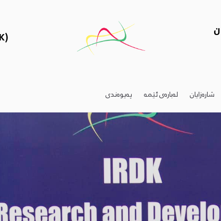
ن
K)
شارەزایان
لەبارەى ئێمە
پەیوەندی