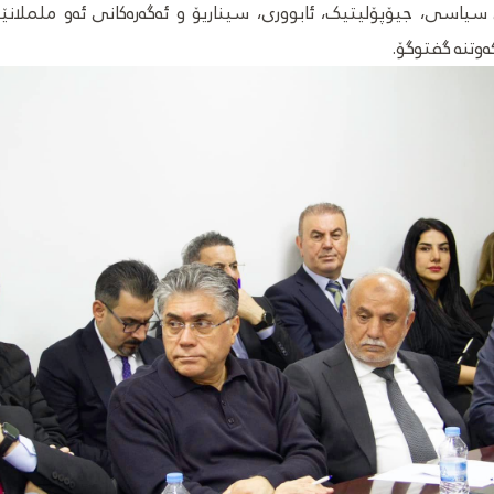
سیاسی، جیۆپۆلیتیک، ئابووری، سیناریۆ و ئەگەرەکانی ئەو ململانێ
کەوتنە گفتوگۆ.