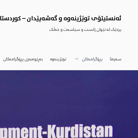
ئەنستیتۆى توێژینەوە و گەشەپێدان – کوردستا
پردێک لە نێوان زانست و سیاسەت و خەڵک
سەرەتا
پڕۆگرامەکان
توێژینەوە
بەڕێوەبەری پڕۆگرامەکان