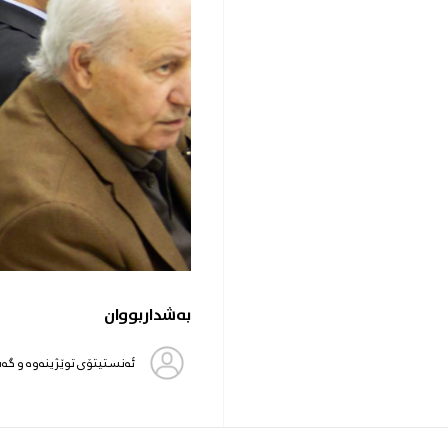
بەشداربووان
ئەنستیتۆی توێژینەوە و گە