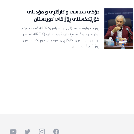
دۆخی سیاسی و کارگێڕی و مۆدیلی
خۆڕێکخستنی ڕۆژاڤای کوردستان
ڕۆژی چوارشەممە (3ی حوزەیرانی 2026)، ئەنستیتۆی
توێژینەوە و گەشەپێدان- کوردستان، (IRDK)، لەسەر
دۆخی سیاسی و کارگێڕی و مۆدیلی خۆڕێکخستنی
ڕۆژاڤای کوردستان...
Youtube
Twitter
Instagram
Facebook