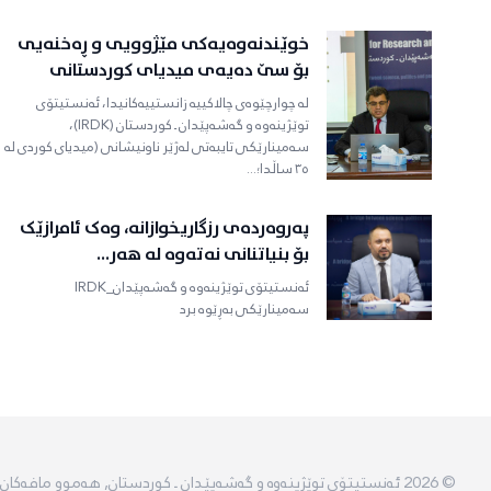
خوێندنەوەیەکی مێژوویی و ڕەخنەیی
بۆ سێ دەیەی میدیای کوردستانی
لە چوارچێوەی چالاکییە زانستییەکانیدا، ئەنستیتۆی
توێژینەوە و گەشەپێدان ـ کوردستان (IRDK)،
سەمینارێکی تایبەتی لەژێر ناونیشانی (میدیای کوردی لە
٣٥ ساڵدا؛...
پەروەردەی رزگاریخوازانە، وەک ئامرازێک
بۆ بنیاتنانی نەتەوە لە هەر...
ئەنستیتۆی توێژینەوە و گەشەپێدان_IRDK
سەمینارێکی بەڕێوە برد
© 2026 ئەنستیتۆی توێژینەوە و گەشەپێدان ـ کوردستان, هەموو مافەکان پارێزراون.