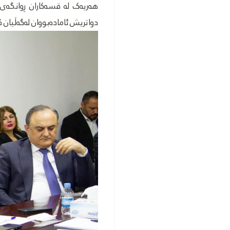
هەریەک لە قسەکاران ڕوانگەی 
دواتریش ئامادەبووان لەگەڵیان 