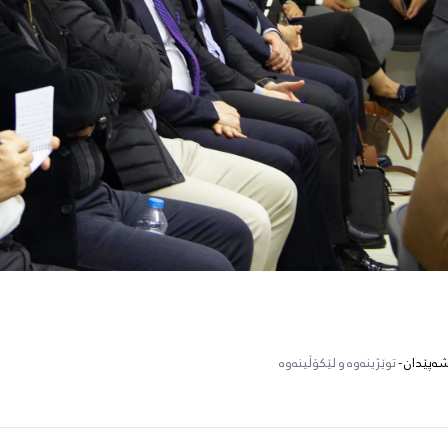
شەپێدان -
توێژینەوە و لێکۆڵینەوە