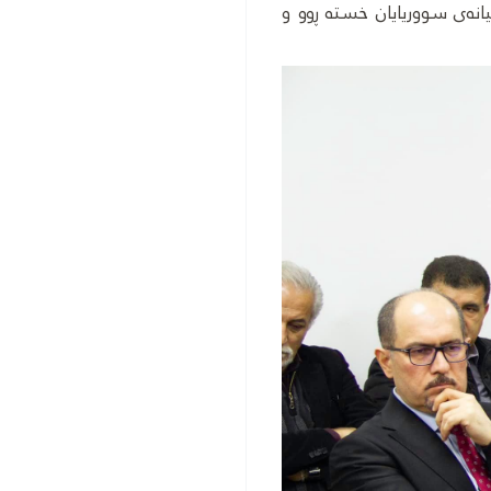
یانەی سووریایان خستە ڕوو و