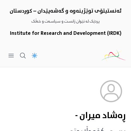
ئەنستیتۆى توێژینەوە و گەشەپێدان – کوردستان
پردێک لە نێوان زانست و سیاسەت و خەڵک
Institute for Research and Development (IRDK)
 menu
ڕەشاد میران -
پرسی کۆمەڵایەتی