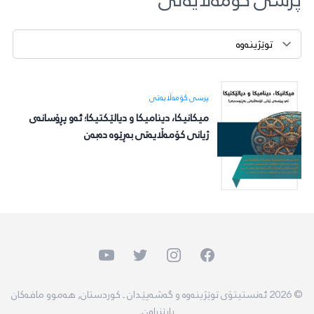
تابێک هەڵبژێرە
پرسی کۆمەڵایەتی
میکانیکا، دینامیکا و دیالێکتیکا؛ ئەو پڕۆسانەی
ژیانی کۆمەڵایەتی بەڕێوە دەبەن
Youtube
Twitter
Instagram
Facebook
© 2026 ئەنستیتۆی توێژینەوە و گەشەپێدان ـ کوردستان, هەموو مافەکان
پارێزراون.