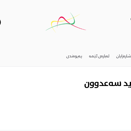
)
ارەزایان
لەبارەى ئێمە
پەیوەندی
ید سەعدوون