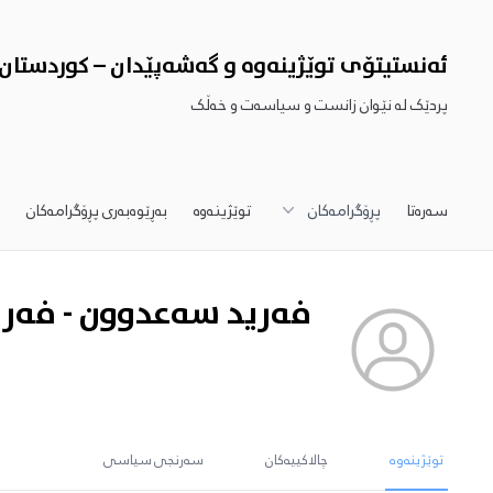
ئەنستیتۆى توێژینەوە و گەشەپێدان – کوردستان
پردێک لە نێوان زانست و سیاسەت و خەڵک
سەرەتا
پڕۆگرامەکان
توێژینەوە
بەڕێوەبەری پڕۆگرامەکان
ش
فەرید سەعدوون - فەر
توێژینەوە
چالاکییەکان
سەرنجی سیاسی