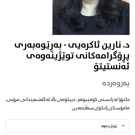
د. نارین ئاکرەیی - بەڕێوەبەری
پڕۆگرامەکانی توێژینەوەی
ئه‌نستیتۆ
پەروەردە
دکتۆرا لە زانستی کۆمپیوتەر، دیپلۆمی باڵا لە گه‌شه‌پێدانی مرۆیی،
مامۆستای زانکۆی سەڵاحەدین
تابێک هەڵبژێرە