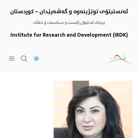
ئەنستیتۆى توێژینەوە و گەشەپێدان – کوردستان
پردێک لە نێوان زانست و سیاسەت و خەڵک
Institute for Research and Development (IRDK)
 menu